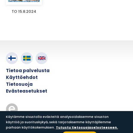
TO 15.8.2024
Tietoa palvelusta
Käyttöehdot
Tietosuoja
Evästeasetukset
Käytämme sivustolla evästeitä analysoidaksemme sivuston
käyttöä ja suorituskykyä, sekä tarjotaksemme käyttäjillemme
© ePress Nordic
parhaan käyttökokemuksen.
Tutustu tietosuojaselosteeseen.