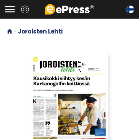
Siirry

pääsisältöön
Joroisten Lehti

