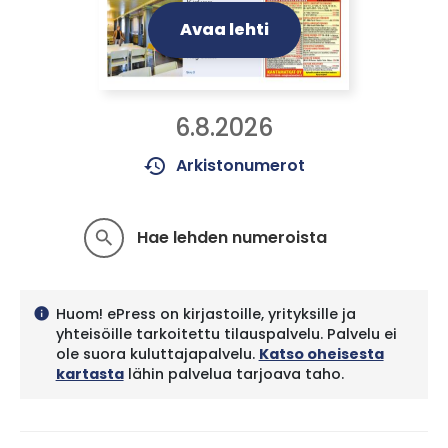
Avaa lehti
6.8.2026
history
Arkistonumerot
Hae lehden numeroista
search
Huom! ePress on kirjastoille, yrityksille ja
info
yhteisöille tarkoitettu tilauspalvelu. Palvelu ei
ole suora kuluttajapalvelu.
Katso oheisesta
kartasta
lähin palvelua tarjoava taho.